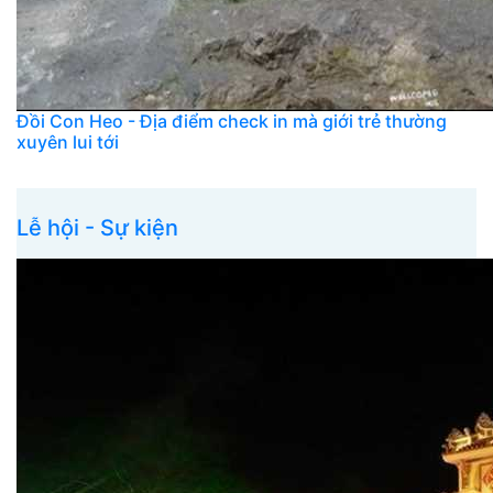
Đồi Con Heo - Địa điểm check in mà giới trẻ thường
xuyên lui tới
Lễ hội - Sự kiện