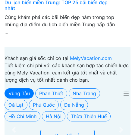
Du lịch biển miền Trung: TOP 25 bãi biển đẹp
nhất
Cùng khám phá các bãi biển đẹp nằm trong top
những địa điểm du lịch biển miền Trung hấp dẫn
...
Khách sạn giá sốc chỉ có tại
MelyVacation.com
Tiết kiệm chi phí với các khách sạn hợp tác chiến lược
cùng Mely Vacation, cam kết giá tốt nhất và chất
lượng dịch vụ tốt nhất dành cho bạn.
Vũng Tàu
Phan Thiết
Nha Trang
Đà Lạt
Phú Quốc
Đà Nẵng
Hồ Chí Minh
Hà Nội
Thừa Thiên Huế
Previous
Next