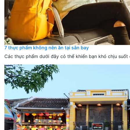
7 thực phẩm không nên ăn tại sân bay
Các thực phẩm dưới đây có thể khiến bạn khó chịu suốt 