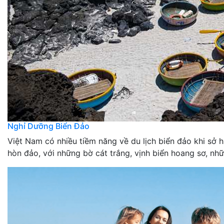
Nghỉ Dưỡng Biển Đảo
Việt Nam có nhiều tiềm năng về du lịch biển đảo khi sở
hòn đảo, với những bờ cát trắng, vịnh biển hoang sơ, nhữ