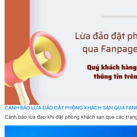
CẢNH BÁO LỪA ĐẢO ĐẶT PHÒNG KHÁCH SẠN QUA FAN
Cảnh báo lừa đạo khi đặt phòng khách sạn qua các tran