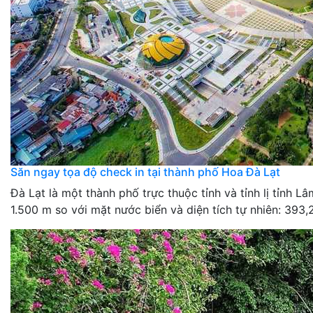
Săn ngay tọa độ check in tại thành phố Hoa Đà Lạt
Đà Lạt là một thành phố trực thuộc tỉnh và tỉnh lị tỉnh
1.500 m so với mặt nước biển và diện tích tự nhiên: 393,2