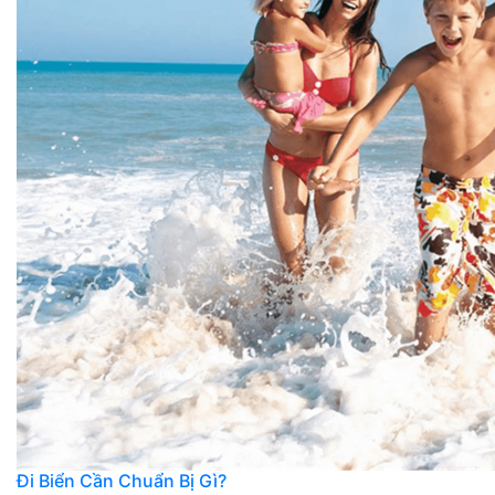
Đi Biển Cần Chuẩn Bị Gì?