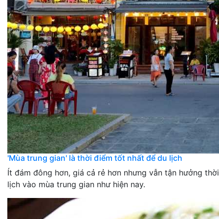
'Mùa trung gian' là thời điểm tốt nhất để du lịch
Ít đám đông hơn, giá cả rẻ hơn nhưng vẫn tận hưởng thời t
lịch vào mùa trung gian như hiện nay.