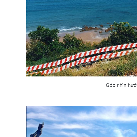
Góc nhìn hướ