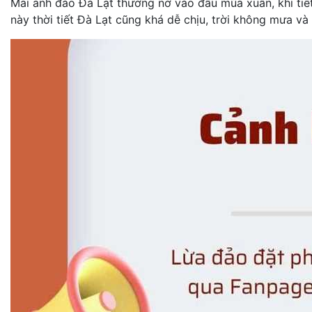
Mai anh đào Đà Lạt thường nở vào đầu mùa xuân, khi tiết
này thời tiết Đà Lạt cũng khá dễ chịu, trời không mưa và