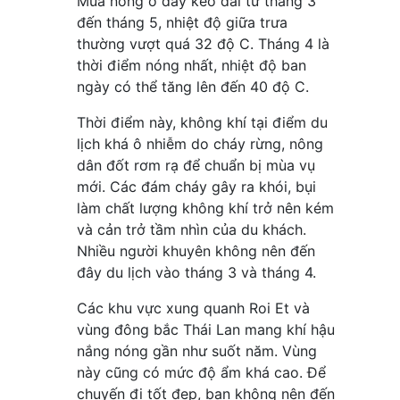
Mùa nóng ở đây kéo dài từ tháng 3
đến tháng 5, nhiệt độ giữa trưa
thường vượt quá 32 độ C. Tháng 4 là
thời điểm nóng nhất, nhiệt độ ban
ngày có thể tăng lên đến 40 độ C.
Thời điểm này, không khí tại điểm du
lịch khá ô nhiễm do cháy rừng, nông
dân đốt rơm rạ để chuẩn bị mùa vụ
mới. Các đám cháy gây ra khói, bụi
làm chất lượng không khí trở nên kém
và cản trở tầm nhìn của du khách.
Nhiều người khuyên không nên đến
đây du lịch vào tháng 3 và tháng 4.
Các khu vực xung quanh Roi Et và
vùng đông bắc Thái Lan mang khí hậu
nắng nóng gần như suốt năm. Vùng
này cũng có mức độ ẩm khá cao. Để
chuyến đi tốt đẹp, bạn không nên đến