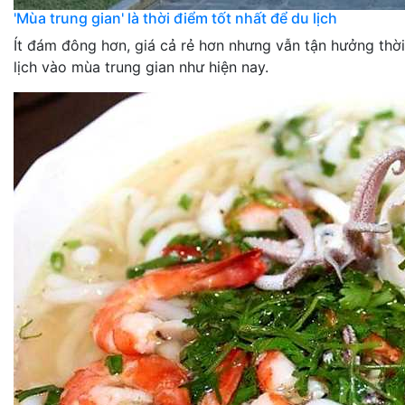
'Mùa trung gian' là thời điểm tốt nhất để du lịch
Ít đám đông hơn, giá cả rẻ hơn nhưng vẫn tận hưởng thời t
lịch vào mùa trung gian như hiện nay.