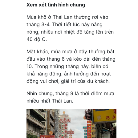
Xem xét tình hình chung
Mùa khô ở Thái Lan thường rơi vào
tháng 3-4. Thời tiết lúc này nắng
nóng, nhiều nơi nhiệt độ tăng lên trên
40 độ C.
Mặt khác, mùa mưa ở đây thường bắt
đầu vào tháng 6 và kéo dài đến tháng
10. Trong những tháng này, biển có
khả năng động, ảnh hưởng đến hoạt
động vui chơi, giải trí của du khách.
Nhìn chung, tháng 9 là thời điểm mưa
nhiều nhất Thái Lan.