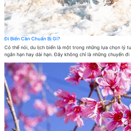
Đi Biển Cần Chuẩn Bị Gì?
Có thể nói, du lịch biển là một trong những lựa chọn lý
ngắn hạn hay dài hạn. Đây không chỉ là những chuyến đi 