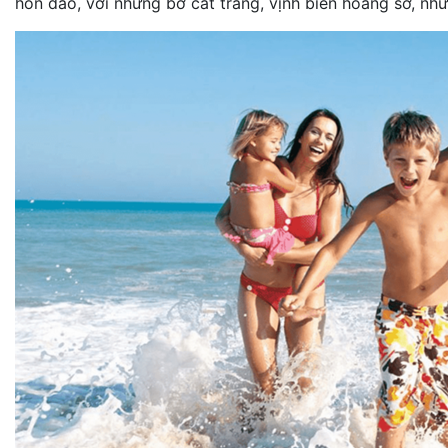
hòn đảo, với những bờ cát trắng, vịnh biển hoang sơ, nhữ