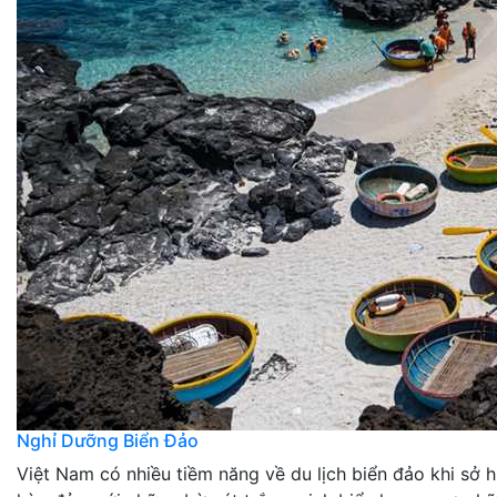
Nghỉ Dưỡng Biển Đảo
Việt Nam có nhiều tiềm năng về du lịch biển đảo khi sở