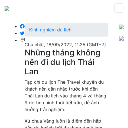
Kinh nghiệm du lịch
Chủ nhật, 18/09/2022, 11:25 (GMT+7)
Những tháng không
nên đi du lịch Thái
Lan
Tạp chí du lịch The Travel khuyên du
khách nên cân nhắc trước khi đến
Thái Lan du lịch vào tháng 4 và tháng
9 do tình hình thời tiết xấu, dễ ảnh
hưởng trải nghiệm.
Xứ chùa Vàng luôn là điểm đến hấp
dẫn du khách bởi đa dạng danh lam