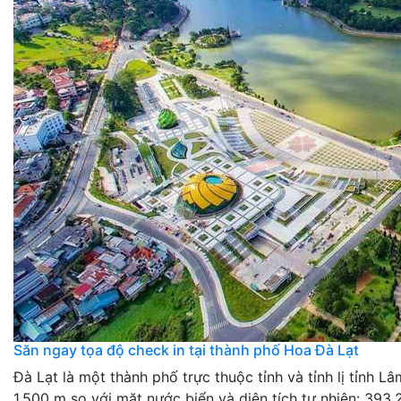
Săn ngay tọa độ check in tại thành phố Hoa Đà Lạt
Đà Lạt là một thành phố trực thuộc tỉnh và tỉnh lị tỉnh
1.500 m so với mặt nước biển và diện tích tự nhiên: 393,2