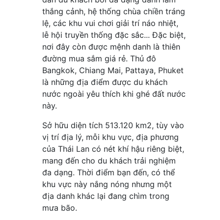
thắng cảnh, hệ thống chùa chiền tráng
lệ, các khu vui chơi giải trí náo nhiệt,
lễ hội truyền thống đặc sắc... Đặc biệt,
nơi đây còn được mệnh danh là thiên
đường mua sắm giá rẻ. Thủ đô
Bangkok, Chiang Mai, Pattaya, Phuket
là những địa điểm được du khách
nước ngoài yêu thích khi ghé đất nước
này.
Sở hữu diện tích 513.120 km2, tùy vào
vị trí địa lý, mỗi khu vực, địa phương
của Thái Lan có nét khí hậu riêng biệt,
mang đến cho du khách trải nghiệm
đa dạng. Thời điểm bạn đến, có thể
khu vực này nắng nóng nhưng một
địa danh khác lại đang chìm trong
mưa bão.