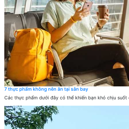
7 thực phẩm không nên ăn tại sân bay
Các thực phẩm dưới đây có thể khiến bạn khó chịu suốt 