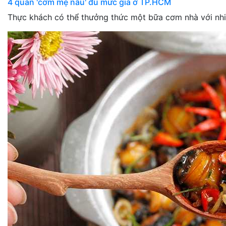
4 quán 'cơm mẹ nấu' đủ mức giá ở TP.HCM
Thực khách có thể thưởng thức một bữa cơm nhà với nhi