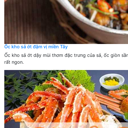
Ốc kho sả ớt đậm vị miền Tây
Ốc kho sả ớt dậy mùi thơm đặc trưng của sả, ốc giòn sần
rất ngon.