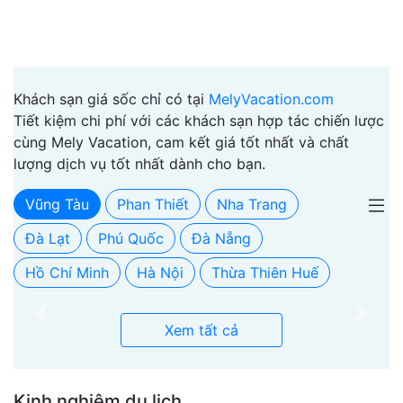
Khách sạn giá sốc chỉ có tại
MelyVacation.com
Tiết kiệm chi phí với các khách sạn hợp tác chiến lược
cùng Mely Vacation, cam kết giá tốt nhất và chất
lượng dịch vụ tốt nhất dành cho bạn.
Vũng Tàu
Phan Thiết
Nha Trang
Đà Lạt
Phú Quốc
Đà Nẵng
Hồ Chí Minh
Hà Nội
Thừa Thiên Huế
Previous
Next
Xem tất cả
Kinh nghiệm du lịch