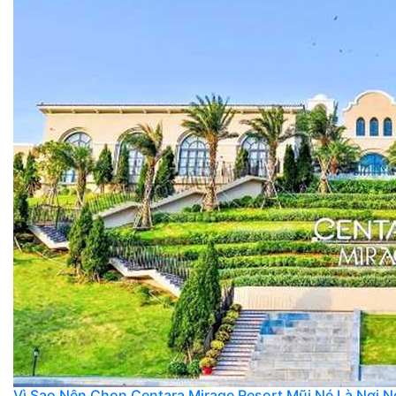
Vì Sao Nên Chọn Centara Mirage Resort Mũi Né Là Nơi 